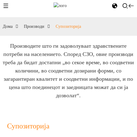
Дома
Производи
Супозиторија
Производите што ги задоволуваат здравствените
потреби на населението. Според СЗО, овие производи
треба да бидат достапни „во секое време, во соодветни
количини, во соодветни дозирани форми, со
загарантиран квалитет и соодветни информации, и по
цена што поединецот и заедницата можат да си ја
дозволат“.
Супозиторија