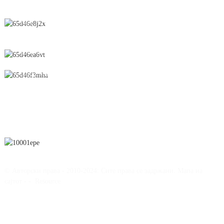
Улица Чунфенг бр. 28, економска и технолошка развојна зона,
град Јичун, покраина Џијангси, Кина
0086-795-2196639
sales@wonsen.cn
ПРЕТПЛАТИ СЕ
© Авторски права - 2010-2024: Сите права се задржани.
Мапа на
сајтот
-
-
Resource