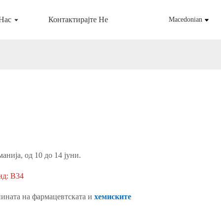
 Нас
Контактирајте Не
Macedonian
ија, од 10 до 14 јуни.
нд: B34
нината на фармацевтската и
хемиските