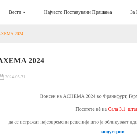
Вести
Најчесто Поставувани Прашања
За
АХЕМА 2024
АХЕМА 2024
2024-05-31
Вонсен на ACHEMA 2024 во Франкфурт, Герман
Посетете нè на
Сала 3.1, шта
да се истражат најсовремени решенија што ја обликуваат ид
индустрии
.