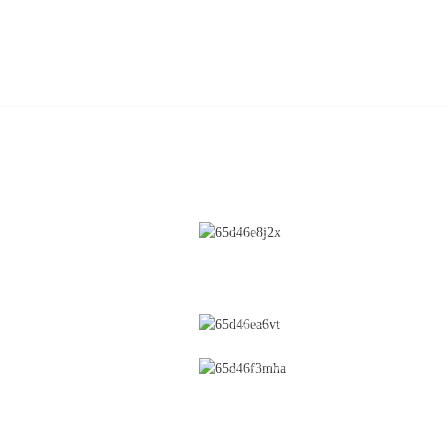
ОД
КОНТАКТИРАЈТЕ Н
Чистење
Улица Чунфенг бр. 28, економск
технолошка развојна зона, град
ија
Обложување
Јичун, покраина Џијангси, Кин
а
Флуидизиран слој
0086-795-2196639
а
Кревач
sales@wonsen.cn
Влажна гранулација
е
Супозиторија